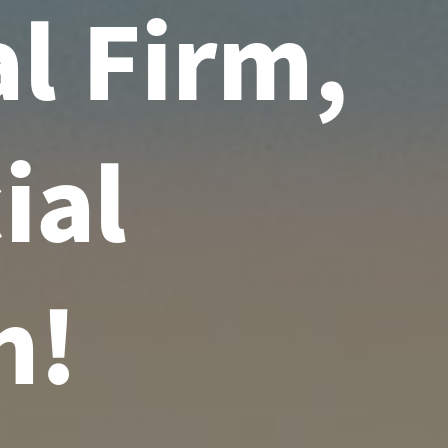
al Firm,
ial
n!