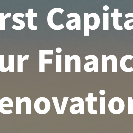
rst Capit
ur Financ
enovatio